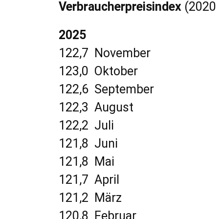
Verbraucherpreisindex
(2020 
2025
122,7 November
123,0 Oktober
122,6 September
122,3 August
122,2 Juli
121,8 Juni
121,8 Mai
121,7 April
121,2 März
120,8 Februar